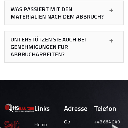
WAS PASSIERT MIT DEN
MATERIALIEN NACH DEM ABBRUCH?
UNTERSTÜTZEN SIE AUCH BEI
GENEHMIGUNGEN FÜR
ABBRUCHARBEITEN?
Links
Adresse
Telefon
Seit
Oc
+43 664 240
Home