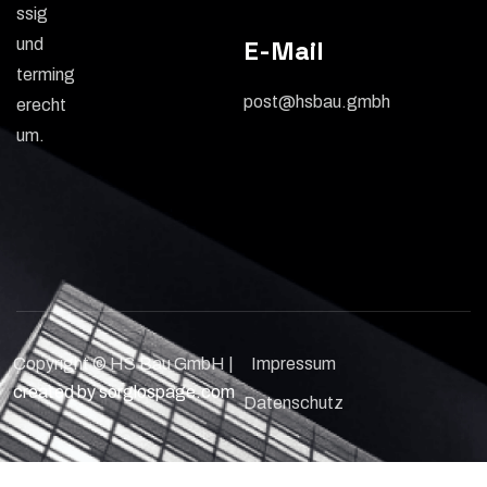
ssig
E-Mail
und
terming
post@hsbau.gmbh
erecht
um.
Copyright © HS Bau GmbH |
Impressum
created by sorglospage.com
Datenschutz