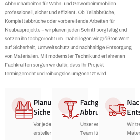
Abbrucharbeiten für Wohn- und Gewerbeimmobilien
professionell, sicher und effizient. Ob Teilabbrüche,
Komplettabbrüche oder vorbereitende Arbeiten für
Neubauprojekte – wir planen jeden Schritt sorgfältig und
setzen ihn fachgerecht um. Dabei legen wir größten Wert
auf Sicherheit, Umweltschutz und nachhaltige Entsorgung
von Materialien. Mit modernster Technik und erfahrenen
Fachkräften sorgen wir dafür, dass Ihr Projekt
termingerecht und reibungslos umgesetzt wird.
Planung &
Fachgerechter
Nac
Sicherheit
Abbruch
Ent
Vor jedem Rückbau
Unser erfahrenes
Wir t
erstellen wir einen
Team führt alle
Mater