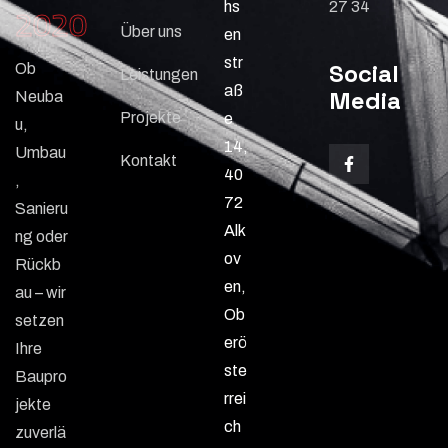
hs
27 34
2020
Über uns
en
str
Social
Ob
Leistungen
aß
Media
Neuba
Projekte
e
u,
14,
Umbau
Kontakt
40
,
72
Sanieru
Alk
ng oder
ov
Rückb
en,
au – wir
Ob
setzen
erö
Ihre
ste
Baupro
rrei
jekte
ch
zuverlä