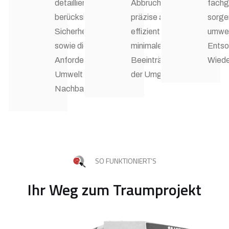
detaillierten Plan und
Abbrucharbeiten
fachg
berücksichtigen
präzise aus – sauber,
sorgen
Sicherheitsvorschriften
effizient und mit
umwel
sowie die
minimaler
Entso
Anforderungen an
Beeinträchtigung
Wiede
Umwelt und
der Umgebung.
Nachbarschaft.
SO FUNKTIONIERT’S
Ihr Weg zum Traumprojekt